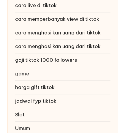
cara live di tiktok
cara memperbanyak view di tiktok
cara menghasilkan uang dari tiktok
cara menghasilkan uang dari tiktok
gaji tiktok 1000 followers
game
harga gift tiktok
jadwal fyp tiktok
Slot
Umum