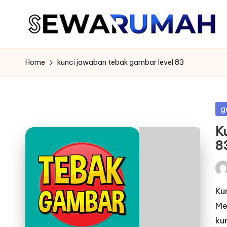
Skip
to
content
Home
kunci jawaban tebak gambar level 83
Po
g
in
K
8
Pos
by
Ku
Me
ku