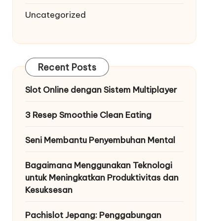
Uncategorized
Recent Posts
Slot Online dengan Sistem Multiplayer
3 Resep Smoothie Clean Eating
Seni Membantu Penyembuhan Mental
Bagaimana Menggunakan Teknologi
untuk Meningkatkan Produktivitas dan
Kesuksesan
Pachislot Jepang: Penggabungan