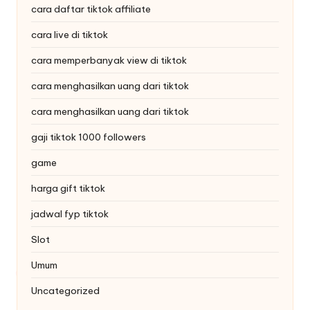
cara daftar tiktok affiliate
cara live di tiktok
cara memperbanyak view di tiktok
cara menghasilkan uang dari tiktok
cara menghasilkan uang dari tiktok
gaji tiktok 1000 followers
game
harga gift tiktok
jadwal fyp tiktok
Slot
Umum
Uncategorized