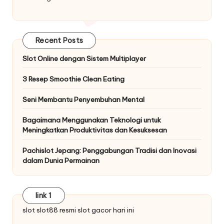
Recent Posts
Slot Online dengan Sistem Multiplayer
3 Resep Smoothie Clean Eating
Seni Membantu Penyembuhan Mental
Bagaimana Menggunakan Teknologi untuk
Meningkatkan Produktivitas dan Kesuksesan
Pachislot Jepang: Penggabungan Tradisi dan Inovasi
dalam Dunia Permainan
link 1
slot
slot88
resmi slot gacor hari ini