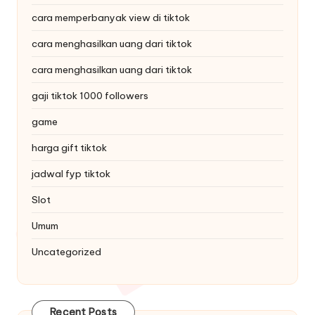
cara memperbanyak view di tiktok
cara menghasilkan uang dari tiktok
cara menghasilkan uang dari tiktok
gaji tiktok 1000 followers
game
harga gift tiktok
jadwal fyp tiktok
Slot
Umum
Uncategorized
Recent Posts