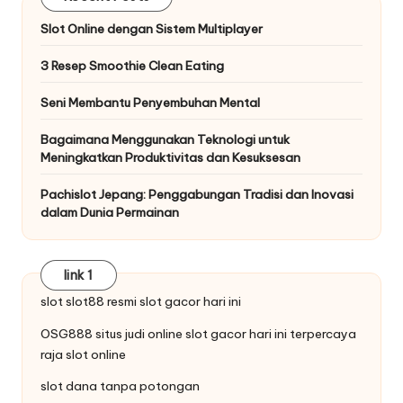
Slot Online dengan Sistem Multiplayer
3 Resep Smoothie Clean Eating
Seni Membantu Penyembuhan Mental
Bagaimana Menggunakan Teknologi untuk
Meningkatkan Produktivitas dan Kesuksesan
Pachislot Jepang: Penggabungan Tradisi dan Inovasi
dalam Dunia Permainan
link 1
slot
slot88
resmi slot gacor hari ini
OSG888 situs judi online
slot gacor
hari ini terpercaya
raja slot online
slot dana tanpa potongan