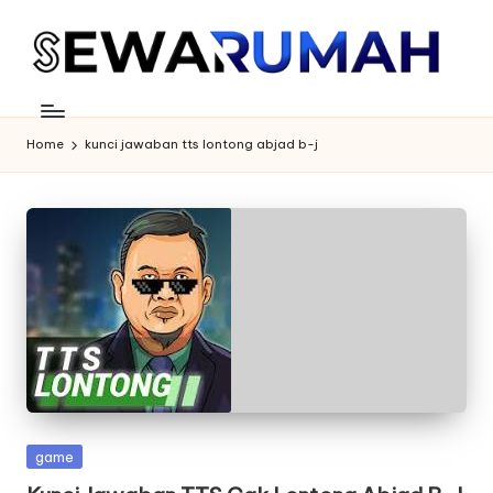
Skip
to
content
Home
kunci jawaban tts lontong abjad b-j
Posted
game
in