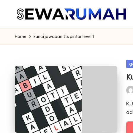
Skip
to
content
Home
kunci jawaban tts pintar level 1
Po
g
in
K
Pos
by
KU
ad