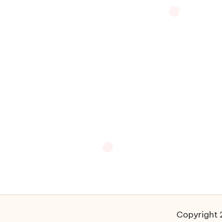
Copyright 