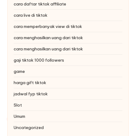
cara daftar tiktok affiliate
cara live di tiktok
cara memperbanyak view di tiktok
cara menghasilkan uang dari tiktok
cara menghasilkan uang dari tiktok
gaji tiktok 1000 followers
game
harga gift tiktok
jadwal fyp tiktok
Slot
Umum
Uncategorized