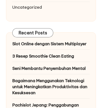
Uncategorized
Recent Posts
Slot Online dengan Sistem Multiplayer
3 Resep Smoothie Clean Eating
Seni Membantu Penyembuhan Mental
Bagaimana Menggunakan Teknologi
untuk Meningkatkan Produktivitas dan
Kesuksesan
Pachislot Jepang: Penggabungan