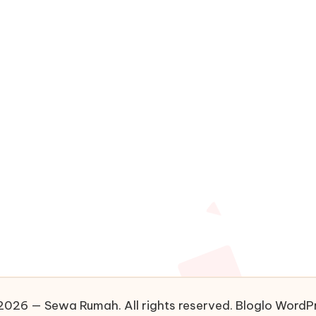
2026 — Sewa Rumah. All rights reserved.
Bloglo WordP