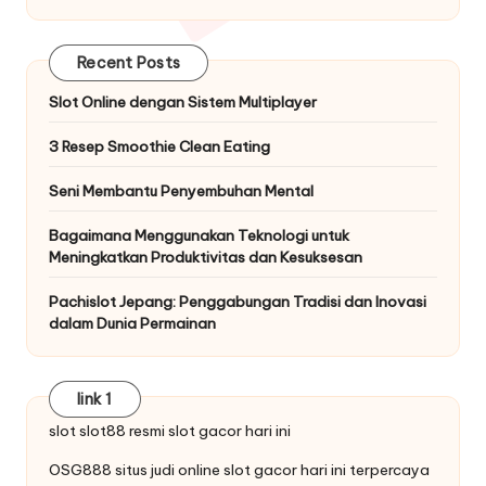
Recent Posts
Slot Online dengan Sistem Multiplayer
3 Resep Smoothie Clean Eating
Seni Membantu Penyembuhan Mental
Bagaimana Menggunakan Teknologi untuk
Meningkatkan Produktivitas dan Kesuksesan
Pachislot Jepang: Penggabungan Tradisi dan Inovasi
dalam Dunia Permainan
link 1
slot
slot88
resmi slot gacor hari ini
OSG888 situs judi online
slot gacor
hari ini terpercaya