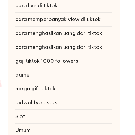
cara live di tiktok
cara memperbanyak view di tiktok
cara menghasilkan uang dari tiktok
cara menghasilkan uang dari tiktok
gaji tiktok 1000 followers
game
harga gift tiktok
jadwal fyp tiktok
Slot
Umum