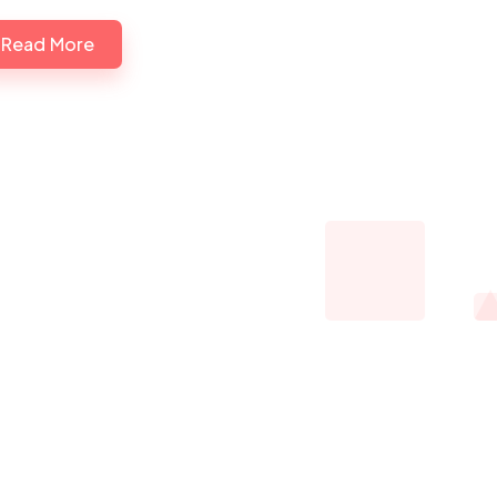
Read More