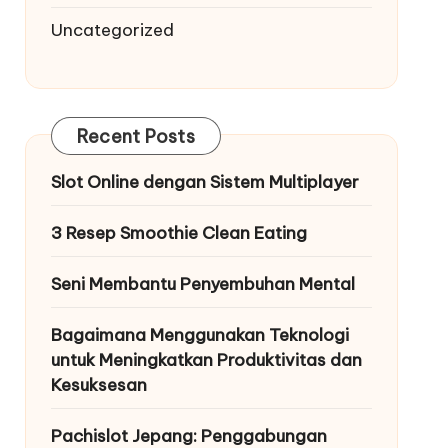
Uncategorized
Recent Posts
Slot Online dengan Sistem Multiplayer
3 Resep Smoothie Clean Eating
Seni Membantu Penyembuhan Mental
Bagaimana Menggunakan Teknologi
untuk Meningkatkan Produktivitas dan
Kesuksesan
Pachislot Jepang: Penggabungan