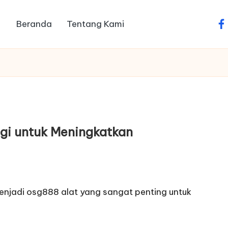
Beranda
Tentang Kami
fa
i untuk Meningkatkan
 menjadi osg888 alat yang sangat penting untuk