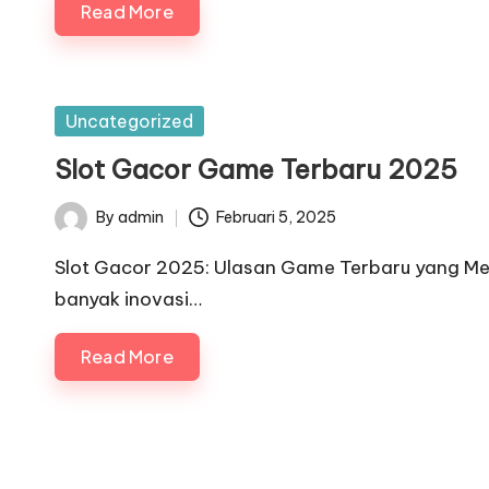
Read More
Posted
Uncategorized
in
Slot Gacor Game Terbaru 2025
By
admin
Februari 5, 2025
Posted
by
Slot Gacor 2025: Ulasan Game Terbaru yang 
banyak inovasi…
Read More