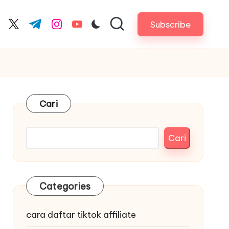
Subscribe
cebook.com
twitter.com
t.me
instagram.com
youtube.com
Cari
Cari
Categories
cara daftar tiktok affiliate