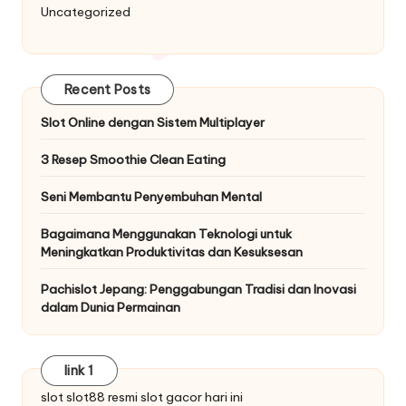
Uncategorized
Recent Posts
Slot Online dengan Sistem Multiplayer
3 Resep Smoothie Clean Eating
Seni Membantu Penyembuhan Mental
Bagaimana Menggunakan Teknologi untuk
Meningkatkan Produktivitas dan Kesuksesan
Pachislot Jepang: Penggabungan Tradisi dan Inovasi
dalam Dunia Permainan
link 1
slot
slot88
resmi slot gacor hari ini