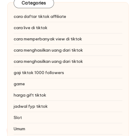
Categories
cara daftar tiktok affiliate
cara live di tiktok
cara memperbanyak view di tiktok
cara menghasilkan uang dari tiktok
cara menghasilkan uang dari tiktok
gaji tiktok 1000 followers
game
harga gift tiktok
jadwal fyp tiktok
Slot
Umum