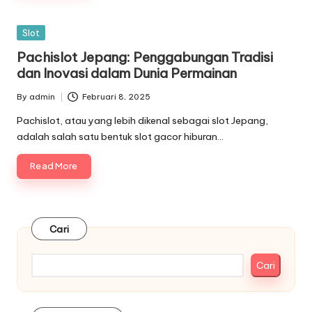
Posted
Slot
in
Pachislot Jepang: Penggabungan Tradisi
dan Inovasi dalam Dunia Permainan
By
admin
Februari 8, 2025
Posted
by
Pachislot, atau yang lebih dikenal sebagai slot Jepang,
adalah salah satu bentuk slot gacor hiburan…
Read More
Cari
Cari