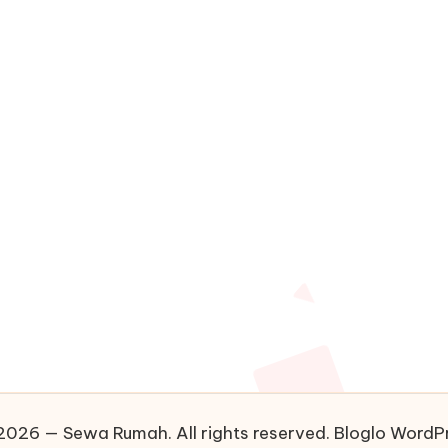
2026 — Sewa Rumah. All rights reserved.
Bloglo WordP