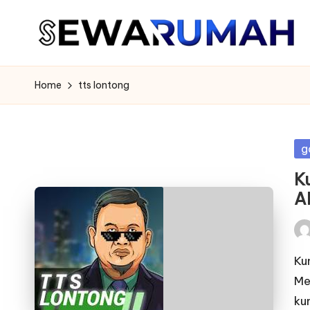
Skip
to
content
Home
tts lontong
Po
g
in
K
A
Pos
by
Ku
Me
ku