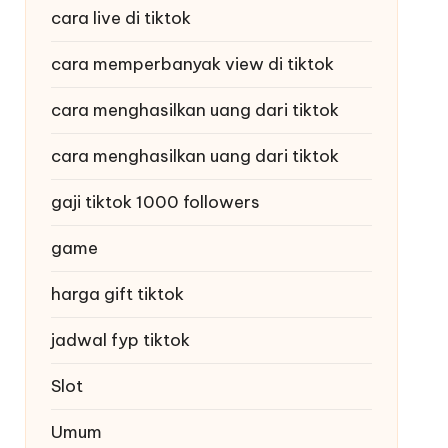
cara live di tiktok
cara memperbanyak view di tiktok
cara menghasilkan uang dari tiktok
cara menghasilkan uang dari tiktok
gaji tiktok 1000 followers
game
harga gift tiktok
jadwal fyp tiktok
Slot
Umum