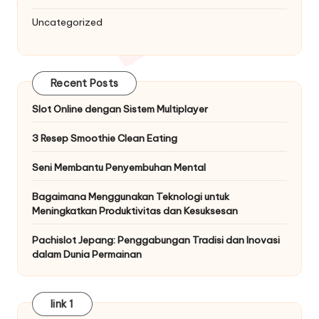
Uncategorized
Recent Posts
Slot Online dengan Sistem Multiplayer
3 Resep Smoothie Clean Eating
Seni Membantu Penyembuhan Mental
Bagaimana Menggunakan Teknologi untuk
Meningkatkan Produktivitas dan Kesuksesan
Pachislot Jepang: Penggabungan Tradisi dan Inovasi
dalam Dunia Permainan
link 1