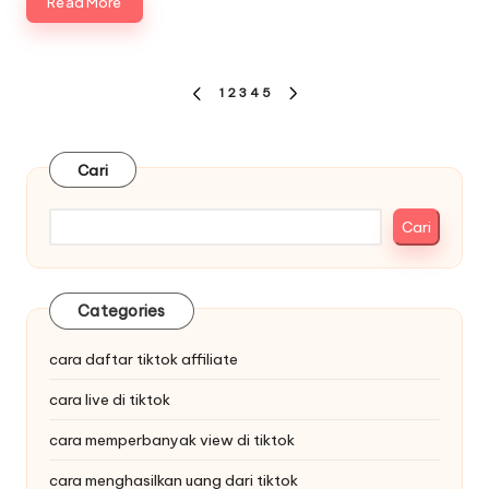
Read More
Paginasi
1
2
3
4
5
PREVIOUS
NEXT
pos
PAGE
PAGE
Cari
Cari
Categories
cara daftar tiktok affiliate
cara live di tiktok
cara memperbanyak view di tiktok
cara menghasilkan uang dari tiktok