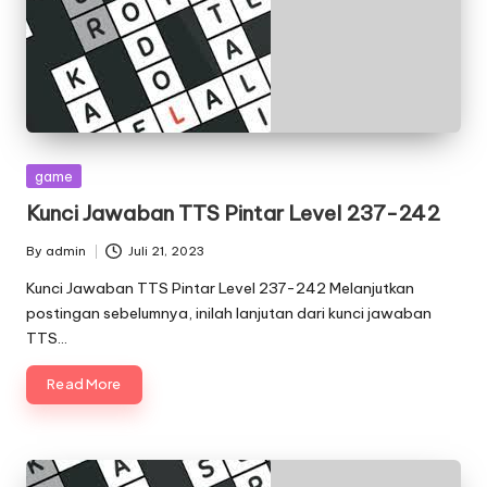
Posted
game
in
Kunci Jawaban TTS Pintar Level 237-242
By
admin
Juli 21, 2023
Posted
by
Kunci Jawaban TTS Pintar Level 237-242 Melanjutkan
postingan sebelumnya, inilah lanjutan dari kunci jawaban
TTS…
Read More