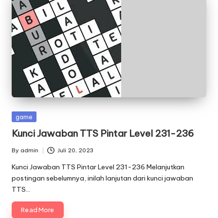
Posted
game
in
Kunci Jawaban TTS Pintar Level 231-236
By
admin
Juli 20, 2023
Posted
by
Kunci Jawaban TTS Pintar Level 231-236 Melanjutkan
postingan sebelumnya, inilah lanjutan dari kunci jawaban
TTS…
Read More