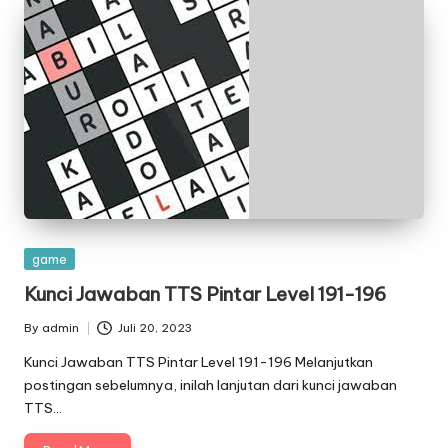
Posted
game
in
Kunci Jawaban TTS Pintar Level 191-196
By
admin
Juli 20, 2023
Posted
by
Kunci Jawaban TTS Pintar Level 191-196 Melanjutkan
postingan sebelumnya, inilah lanjutan dari kunci jawaban
TTS…