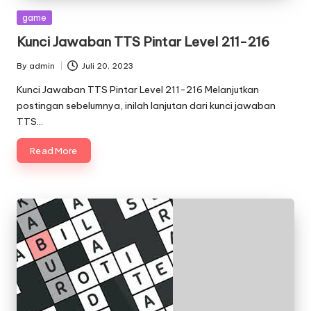
Posted
game
in
Kunci Jawaban TTS Pintar Level 211-216
By
admin
Juli 20, 2023
Posted
by
Kunci Jawaban TTS Pintar Level 211-216 Melanjutkan
postingan sebelumnya, inilah lanjutan dari kunci jawaban
TTS…
Read More