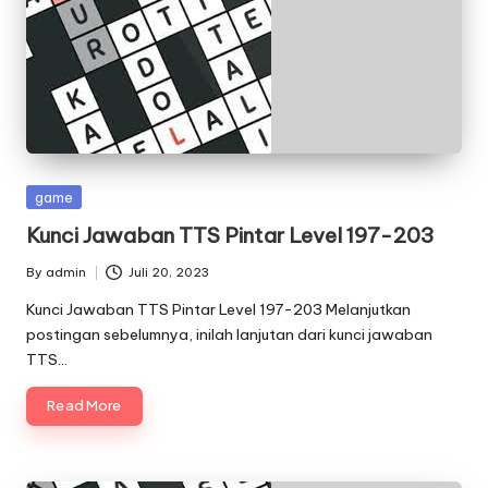
Posted
game
in
Kunci Jawaban TTS Pintar Level 197-203
By
admin
Juli 20, 2023
Posted
by
Kunci Jawaban TTS Pintar Level 197-203 Melanjutkan
postingan sebelumnya, inilah lanjutan dari kunci jawaban
TTS…
Read More