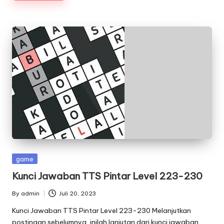
Posted
game
in
Kunci Jawaban TTS Pintar Level 223-230
By
admin
Juli 20, 2023
Posted
by
Kunci Jawaban TTS Pintar Level 223-230 Melanjutkan
postingan sebelumnya, inilah lanjutan dari kunci jawaban