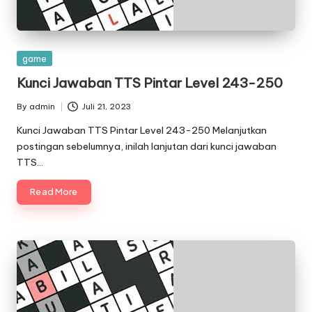
Posted
game
in
Kunci Jawaban TTS Pintar Level 243-250
By
admin
Juli 21, 2023
Posted
by
Kunci Jawaban TTS Pintar Level 243-250 Melanjutkan
postingan sebelumnya, inilah lanjutan dari kunci jawaban
TTS…
Read More