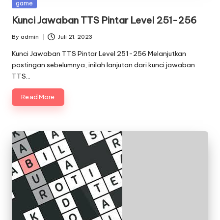
Posted
game
in
Kunci Jawaban TTS Pintar Level 251-256
By
admin
Juli 21, 2023
Posted
by
Kunci Jawaban TTS Pintar Level 251-256 Melanjutkan
postingan sebelumnya, inilah lanjutan dari kunci jawaban
TTS…
Read More