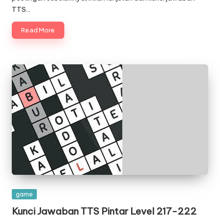
TTS…
Read More
Posted
game
in
Kunci Jawaban TTS Pintar Level 217-222