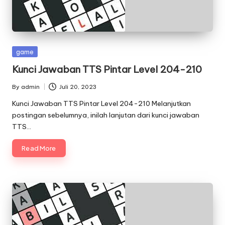
Posted
game
in
Kunci Jawaban TTS Pintar Level 204-210
By
admin
Juli 20, 2023
Posted
by
Kunci Jawaban TTS Pintar Level 204-210 Melanjutkan
postingan sebelumnya, inilah lanjutan dari kunci jawaban
TTS…
Read More