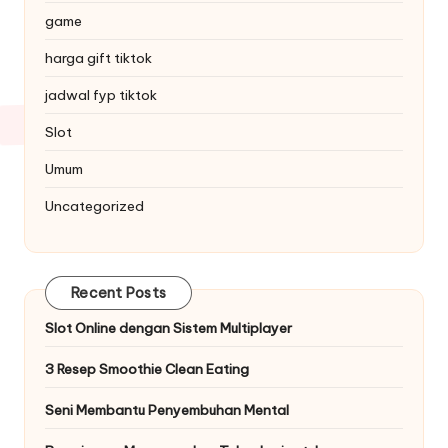
game
harga gift tiktok
jadwal fyp tiktok
Slot
Umum
Uncategorized
Recent Posts
Slot Online dengan Sistem Multiplayer
3 Resep Smoothie Clean Eating
Seni Membantu Penyembuhan Mental