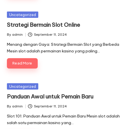
Posted
Uncategorized
in
Strategi Bermain Slot Online
By
admin
September 11, 2024
Posted
by
Menang dengan Gaya: Strategi Bermain Slot yang Berbeda
Mesin slot adalah permainan kasino yang paling…
Read More
Posted
Uncategorized
in
Panduan Awal untuk Pemain Baru
By
admin
September 11, 2024
Posted
by
Slot 101: Panduan Awal untuk Pemain Baru Mesin slot adalah
salah satu permainan kasino yang…