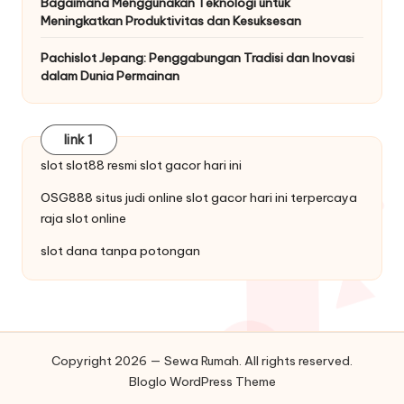
Bagaimana Menggunakan Teknologi untuk
Meningkatkan Produktivitas dan Kesuksesan
Pachislot Jepang: Penggabungan Tradisi dan Inovasi
dalam Dunia Permainan
link 1
slot
slot88
resmi slot gacor hari ini
OSG888 situs judi online
slot gacor
hari ini terpercaya
raja slot online
slot dana tanpa potongan
Copyright 2026 — Sewa Rumah. All rights reserved.
Bloglo WordPress Theme