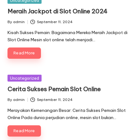
Posted
Uncategorized
in
Meraih Jackpot di Slot Online 2024
By
admin
September 11, 2024
Posted
by
Kisah Sukses Pemain: Bagaimana Mereka Meraih Jackpot di
Slot Online Mesin slot online telah menjadi…
Read More
Posted
Uncategorized
in
Cerita Sukses Pemain Slot Online
By
admin
September 11, 2024
Posted
by
Merayakan Kemenangan Besar: Cerita Sukses Pemain Slot
Online Pada dunia perjudian online, mesin slot bukan…
Read More