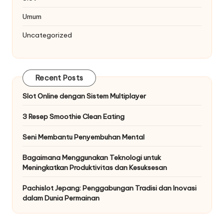
Umum
Uncategorized
Recent Posts
Slot Online dengan Sistem Multiplayer
3 Resep Smoothie Clean Eating
Seni Membantu Penyembuhan Mental
Bagaimana Menggunakan Teknologi untuk
Meningkatkan Produktivitas dan Kesuksesan
Pachislot Jepang: Penggabungan Tradisi dan Inovasi
dalam Dunia Permainan