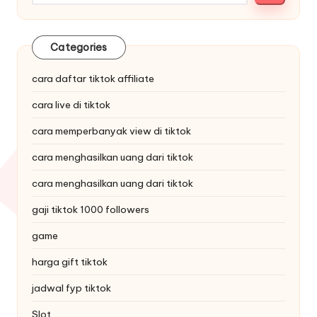
Categories
cara daftar tiktok affiliate
cara live di tiktok
cara memperbanyak view di tiktok
cara menghasilkan uang dari tiktok
cara menghasilkan uang dari tiktok
gaji tiktok 1000 followers
game
harga gift tiktok
jadwal fyp tiktok
Slot