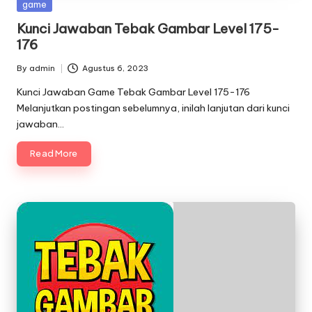
Posted
game
in
Kunci Jawaban Tebak Gambar Level 175-
176
By
admin
Agustus 6, 2023
Posted
by
Kunci Jawaban Game Tebak Gambar Level 175-176
Melanjutkan postingan sebelumnya, inilah lanjutan dari kunci
jawaban…
Read More