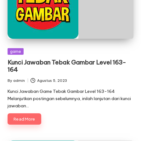
Posted
game
in
Kunci Jawaban Tebak Gambar Level 163-
164
By
admin
Agustus 5, 2023
Posted
by
Kunci Jawaban Game Tebak Gambar Level 163-164
Melanjutkan postingan sebelumnya, inilah lanjutan dari kunci
jawaban…
Read More