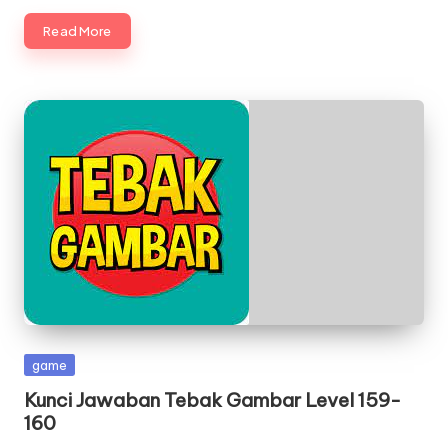
Read More
Posted
game
in
Kunci Jawaban Tebak Gambar Level 159-
160