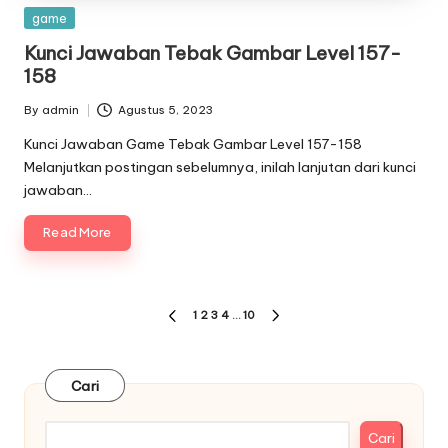
Posted
game
in
Kunci Jawaban Tebak Gambar Level 157-
158
By
admin
Agustus 5, 2023
Posted
by
Kunci Jawaban Game Tebak Gambar Level 157-158
Melanjutkan postingan sebelumnya, inilah lanjutan dari kunci
jawaban…
Read More
Paginasi
1
2
3
4
…
10
PREVIOUS
NEXT
pos
PAGE
PAGE
Cari
Cari